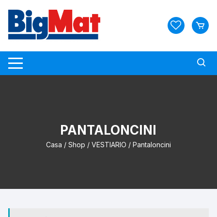
Vai
al
contenuto
PANTALONCINI
Casa
/
Shop
/
VESTIARIO
/ Pantaloncini