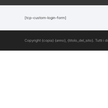
Altri prodotti
G
S
Co
A
[tcp-custom-login-form]
Spedizione gratuita
Pa
Di
Pr
OUTLET
T-
C
D
C
Copyright {copia} {anno}, {titolo_del_sito}. Tutti i diri
OFFERTE
Gi
Si
SUPER OFFERTE
Gi
Pi
Gu
Pa
Fe