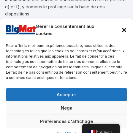
e) et f), y compris le profilage sur la base de ces
dispositions.
Si le traitement des données est fondé sur le consentement
Gérer le consentement aux
de la personne concernée, cette dernière a le droit de
cookies
révoquer ce consentement à tout moment en faisant une
demande explicite aux numéros suivants +39 035791144,
Pour offrir la meilleure expérience possible, nous utilisons des
info@ceramichecattaneo.com.
technologies telles que les cookies pour stocker et/ou accéder aux
La personne concernée a également le droit d'introduire
informations relatives aux appareils. Le fait de consentir à ces
technologies nous permettra de traiter des données telles que le
une réclamation auprès de l'Autorité de contrôle.
comportement de navigation ou les identifiants uniques sur ce site.
L'exercice des droits susmentionnés peut se faire au
Le fait de ne pas consentir ou de retirer son consentement peut nuire
moyen d'une demande adressée au titulaire ou au
à certaines caractéristiques et fonctions.
responsable transmise par téléphone, par courriel aux
adresses susmentionnées ou également par lettre
Accepter
recommandée avec accusé de réception.
Nega
Préférences d'affichage
Copyright {copie} {année}, {titre du site}. Tous droits
réservés.
Français