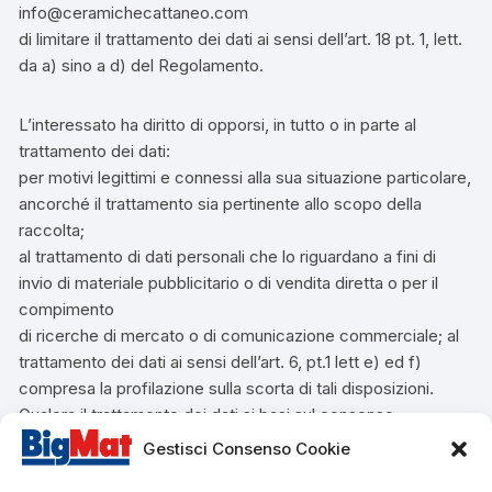
info@ceramichecattaneo.com
di limitare il trattamento dei dati ai sensi dell’art. 18 pt. 1, lett.
da a) sino a d) del Regolamento.
L’interessato ha diritto di opporsi, in tutto o in parte al
trattamento dei dati:
per motivi legittimi e connessi alla sua situazione particolare,
ancorché il trattamento sia pertinente allo scopo della
raccolta;
al trattamento di dati personali che lo riguardano a fini di
invio di materiale pubblicitario o di vendita diretta o per il
compimento
di ricerche di mercato o di comunicazione commerciale; al
trattamento dei dati ai sensi dell’art. 6, pt.1 lett e) ed f)
compresa la profilazione sulla scorta di tali disposizioni.
Qualora il trattamento dei dati si basi sul consenso
dell’interessato, quest’ultimo ha il diritto di revocare tale
Gestisci Consenso Cookie
consenso in ogni momento facendone richiesta esplicita ai